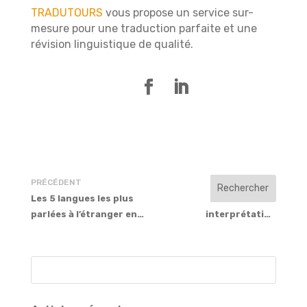
TRADUTOURS
vous propose un service sur-
mesure pour une traduction parfaite et une
révision linguistique de qualité.
PRÉCÉDENT
SUIVANT
Les 5 langues les plus
Traduction et
parlées à l’étranger en
interprétation
2021
assermentée pour les
avocats, huissiers,
notaires et
administrations
publiques / collectivités