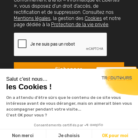
», vous disposez d’un droit d’accès, de
rectification et de suppression. Consultez nos
Mentions légales
, la gestion des
Cookies
et notre
page dédiée à la
Protection de la vie privée
.
Nous contacter
Salut c'est nous...
les Cookies !
On a attendu d'être sûrs que le contenu de ce site vous
intéresse avant de vous déranger, mais on aimerait bien vous
accompagner pendant votre visite...
C'est OK pour vous ?
© TRADUTOURS 2023. Tous droits réservé -
Consentements certifiés par
Mentions légales
-
Cookies
-
Protection de la vie
9.7
/10
privée
Non merci
Je choisis
OK pour moi