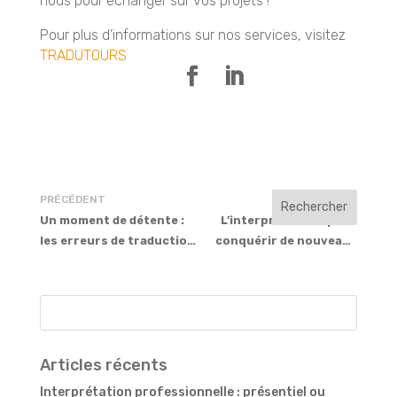
nous pour échanger sur vos projets !
Pour plus d’informations sur nos services, visitez
TRADUTOURS
PRÉCÉDENT
SUIVANT
Un moment de détente :
L’interprétation, pour
les erreurs de traduction
conquérir de nouveaux
amusantes
clients internationaux
Articles récents
Interprétation professionnelle : présentiel ou