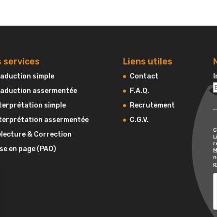
 services
Liens utiles
aduction simple
Contact
I
aduction assermentée
F.A.Q.
terprétation simple
Recrutement
terprétation assermentée
C.G.V.
C
lecture & Correction
L
r
se en page (PAO)
M
n
p