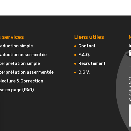
 services
Liens utiles
aduction simple
Contact
I
aduction assermentée
F.A.Q.
terprétation simple
Recrutement
terprétation assermentée
C.G.V.
C
lecture & Correction
L
r
se en page (PAO)
M
n
p