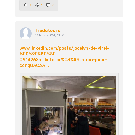
1
1
0
Tradutours
21 Nov 2024, 11:32
www.linkedin.com/posts/jocelyn-de-virel-
%F0%9F%8C%8E-
0914262a_linterpr%C3%A9tation-pour-
conqu%C3%...