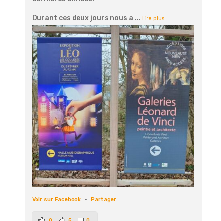
Durant ces deux jours nous a
...
Lire plus
Voir sur Facebook
·
Partager
0
5
0