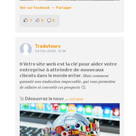
Voir sur Facebook
·
Partager
1
0
0
Tradutours
06 Fév 2024, 12:34
🌐 Votre 𝘀𝗶𝘁𝗲 𝘄𝗲𝗯 𝗲𝘀𝘁 𝗹𝗮 𝗰𝗹𝗲́ 𝗽𝗼𝘂𝗿 𝗮𝗶𝗱𝗲𝗿 𝘃𝗼𝘁𝗿𝗲
𝗲𝗻𝘁𝗿𝗲𝗽𝗿𝗶𝘀𝗲 𝗮̀ 𝗮𝘁𝘁𝗲𝗶𝗻𝗱𝗿𝗲 𝗱𝗲 𝗻𝗼𝘂𝘃𝗲𝗮𝘂𝘅
𝗰𝗹𝗶𝗲𝗻𝘁𝘀 dans le monde entier. 𝑴𝒂𝒊𝒔 𝒄𝒐𝒎𝒎𝒆𝒏𝒕
𝒈𝒂𝒓𝒂𝒏𝒕𝒊𝒓 𝒖𝒏𝒆 𝒕𝒓𝒂𝒅𝒖𝒄𝒕𝒊𝒐𝒏 𝒊𝒎𝒑𝒆𝒄𝒄𝒂𝒃𝒍𝒆, 𝒒𝒖𝒊 𝒗𝒐𝒖𝒔 𝒑𝒆𝒓𝒎𝒆𝒕𝒕𝒓𝒂
𝒅𝒆 𝒔𝒆́𝒅𝒖𝒊𝒓𝒆 𝒆𝒕 𝒄𝒐𝒏𝒗𝒆𝒓𝒕𝒊𝒓 𝒄𝒆𝒔 𝒑𝒓𝒐𝒔𝒑𝒆𝒄𝒕𝒔 🤔
🚀 Découvrez le nouv
...
Lire plus