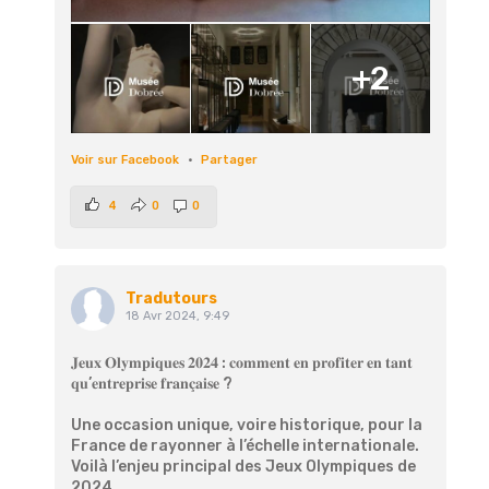
+2
Voir sur Facebook
·
Partager
4
0
0
Tradutours
18 Avr 2024, 9:49
𝐉𝐞𝐮𝐱 𝐎𝐥𝐲𝐦𝐩𝐢𝐪𝐮𝐞𝐬 𝟐𝟎𝟐𝟒 : 𝐜𝐨𝐦𝐦𝐞𝐧𝐭 𝐞𝐧 𝐩𝐫𝐨𝐟𝐢𝐭𝐞𝐫 𝐞𝐧 𝐭𝐚𝐧𝐭
𝐪𝐮’𝐞𝐧𝐭𝐫𝐞𝐩𝐫𝐢𝐬𝐞 𝐟𝐫𝐚𝐧𝐜̧𝐚𝐢𝐬𝐞 ?
Une occasion unique, voire historique, pour la
France de rayonner à l’échelle internationale.
Voilà l’enjeu principal des Jeux Olympiques de
2024.