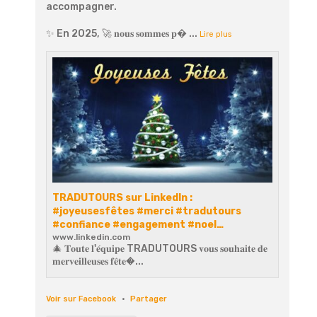
accompagner.
✨ En 2025, 🚀 𝐧𝐨𝐮𝐬 𝐬𝐨𝐦𝐦𝐞𝐬 𝐩
...
Lire plus
TRADUTOURS sur LinkedIn :
#joyeusesfêtes #merci #tradutours
#confiance #engagement #noel…
www.linkedin.com
🎄 𝐓𝐨𝐮𝐭𝐞 𝐥'𝐞́𝐪𝐮𝐢𝐩𝐞 TRADUTOURS 𝐯𝐨𝐮𝐬 𝐬𝐨𝐮𝐡𝐚𝐢𝐭𝐞 𝐝𝐞
𝐦𝐞𝐫𝐯𝐞𝐢𝐥𝐥𝐞𝐮𝐬𝐞𝐬 𝐟𝐞̂𝐭𝐞�...
Voir sur Facebook
·
Partager