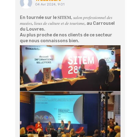
04 Avr 2024, 9:01
En tournée sur le 𝐒𝐈𝐓𝐄𝐌, 𝑠𝑎𝑙𝑜𝑛 𝑝𝑟𝑜𝑓𝑒𝑠𝑠𝑖𝑜𝑛𝑛𝑒𝑙 𝑑𝑒𝑠
𝑚𝑢𝑠𝑒́𝑒𝑠, 𝑙𝑖𝑒𝑢𝑥 𝑑𝑒 𝑐𝑢𝑙𝑡𝑢𝑟𝑒 𝑒𝑡 𝑑𝑒 𝑡𝑜𝑢𝑟𝑖𝑠𝑚𝑒, au Carrousel
du Louvres.
Au plus proche de nos clients de ce secteur
que nous connaissons bien.