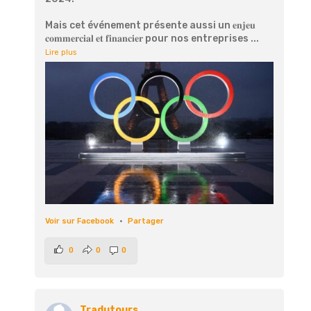
Mais cet événement présente aussi un 𝐞𝐧𝐣𝐞𝐮
𝐜𝐨𝐦𝐦𝐞𝐫𝐜𝐢𝐚𝐥 𝐞𝐭 𝐟𝐢𝐧𝐚𝐧𝐜𝐢𝐞𝐫 pour nos entreprises
...
Lire plus
Voir sur Facebook
·
Partager
0
0
0
Tradutours