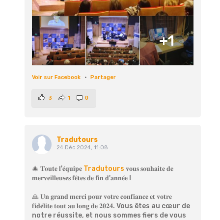
+1
Voir sur Facebook
·
Partager
3
1
0
Tradutours
24 Déc 2024, 11:08
🎄 𝐓𝐨𝐮𝐭𝐞 𝐥'𝐞́𝐪𝐮𝐢𝐩𝐞
Tradutours
𝐯𝐨𝐮𝐬 𝐬𝐨𝐮𝐡𝐚𝐢𝐭𝐞 𝐝𝐞
𝐦𝐞𝐫𝐯𝐞𝐢𝐥𝐥𝐞𝐮𝐬𝐞𝐬 𝐟𝐞̂𝐭𝐞𝐬 𝐝𝐞 𝐟𝐢𝐧 𝐝'𝐚𝐧𝐧𝐞́𝐞 !
🙏 𝐔𝐧 𝐠𝐫𝐚𝐧𝐝 𝐦𝐞𝐫𝐜𝐢 𝐩𝐨𝐮𝐫 𝐯𝐨𝐭𝐫𝐞 𝐜𝐨𝐧𝐟𝐢𝐚𝐧𝐜𝐞 𝐞𝐭 𝐯𝐨𝐭𝐫𝐞
𝐟𝐢𝐝𝐞́𝐥𝐢𝐭𝐞 𝐭𝐨𝐮𝐭 𝐚𝐮 𝐥𝐨𝐧𝐠 𝐝𝐞 𝟐𝟎𝟐𝟒. Vous êtes au cœur de
notre réussite, et nous sommes fiers de vous