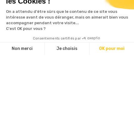
les Cookies !
On a attendu d'être sûrs que le contenu de ce site vous
Liens utiles
intéresse avant de vous déranger, mais on aimerait bien vous
accompagner pendant votre visite...
Contact
C'est OK pour vous ?
F.A.Q.
Consentements certifiés par
9.7
Recrutement
/10
Non merci
Je choisis
OK pour moi
C.G.V.
BASÉ SUR 94 AVIS
Plateforme de Gestion du Consentement : Personnalisez vos Op
Axeptio consent
Notre plateforme vous permet d'adapter et de gérer vos paramè
Notre actu
Inscrivez-vous à notre newsletter
Je donne mon accord
Conformément à la loi « Informatique et Libertés », vous
disposez d’un droit d’accès, de rectification et de
suppression. Consultez nos
Mentions légales
, la gestion des
Cookies
et notre page dédiée à la
Protection de la vie privée
.