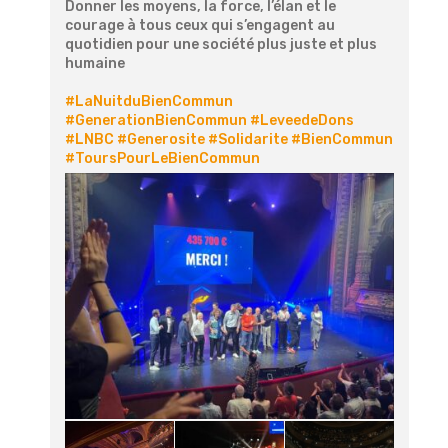
Donner les moyens, la force, l’élan et le
courage à tous ceux qui s’engagent au
quotidien pour une société plus juste et plus
humaine
#LaNuitduBienCommun
#GenerationBienCommun
#LeveedeDons
#LNBC
#Generosite
#Solidarite
#BienCommun
#ToursPourLeBienCommun