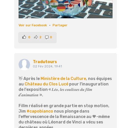
Voir sur Facebook
·
Partager
0
2
0
Tradutours
02 Fév 2024, 19:41
👋 Après le
Ministère de la Culture
, nos équipes
au
Château du Clos Lucé
pour l'inauguration
de l'exposition « 𝑳𝒆́𝒐, 𝒍𝒆𝒔 𝒄𝒐𝒖𝒍𝒊𝒔𝒔𝒆𝒔 𝒅𝒖 𝒇𝒊𝒍𝒎
𝒅’𝒂𝒏𝒊𝒎𝒂𝒕𝒊𝒐𝒏 ».
Fillm réalisé en grande partie en stop motion,
Jim
#capobianco
nous plonge dans
l'effervescence de la Renaissance au 🧡-même
du château où Léonard de Vinci a vécu ses
dernières années.