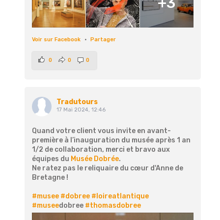
+3
Voir sur Facebook
·
Partager
0
0
0
Tradutours
17 Mai 2024, 12:46
Quand votre client vous invite en avant-
première à l’inauguration du musée après 1 an
1/2 de collaboration, merci et bravo aux
équipes du
Musée Dobrée
.
Ne ratez pas le reliquaire du cœur d'Anne de
Bretagne !
#musee
#dobree
#loireatlantique
#musee
dobree
#thomasdobree