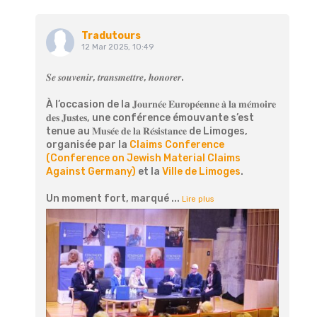
Tradutours
12 Mar 2025, 10:49
𝑺𝒆 𝒔𝒐𝒖𝒗𝒆𝒏𝒊𝒓, 𝒕𝒓𝒂𝒏𝒔𝒎𝒆𝒕𝒕𝒓𝒆, 𝒉𝒐𝒏𝒐𝒓𝒆𝒓.
À l’occasion de la 𝐉𝐨𝐮𝐫𝐧𝐞́𝐞 𝐄𝐮𝐫𝐨𝐩𝐞́𝐞𝐧𝐧𝐞 𝐚̀ 𝐥𝐚 𝐦𝐞́𝐦𝐨𝐢𝐫𝐞
𝐝𝐞𝐬 𝐉𝐮𝐬𝐭𝐞𝐬, une conférence émouvante s’est
tenue au 𝐌𝐮𝐬𝐞́𝐞 𝐝𝐞 𝐥𝐚 𝐑𝐞́𝐬𝐢𝐬𝐭𝐚𝐧𝐜𝐞 de Limoges,
organisée par la
Claims Conference
(Conference on Jewish Material Claims
Against Germany)
et la
Ville de Limoges
.
Un moment fort, marqué
...
Lire plus