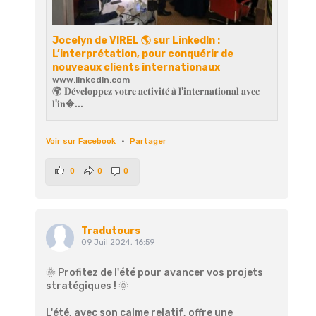
Jocelyn de VIREL 🌎 sur LinkedIn :
L’interprétation, pour conquérir de
nouveaux clients internationaux
www.linkedin.com
🌍 𝐃𝐞́𝐯𝐞𝐥𝐨𝐩𝐩𝐞𝐳 𝐯𝐨𝐭𝐫𝐞 𝐚𝐜𝐭𝐢𝐯𝐢𝐭𝐞́ 𝐚̀ 𝐥'𝐢𝐧𝐭𝐞𝐫𝐧𝐚𝐭𝐢𝐨𝐧𝐚𝐥 𝐚𝐯𝐞𝐜
𝐥'𝐢𝐧�...
Voir sur Facebook
·
Partager
0
0
0
Tradutours
09 Juil 2024, 16:59
🌞 Profitez de l'été pour avancer vos projets
stratégiques ! 🌞
L'été, avec son calme relatif, offre une