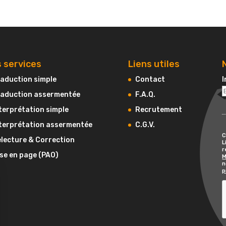
 services
Liens utiles
aduction simple
Contact
I
aduction assermentée
F.A.Q.
terprétation simple
Recrutement
terprétation assermentée
C.G.V.
C
lecture & Correction
L
r
se en page (PAO)
M
n
p